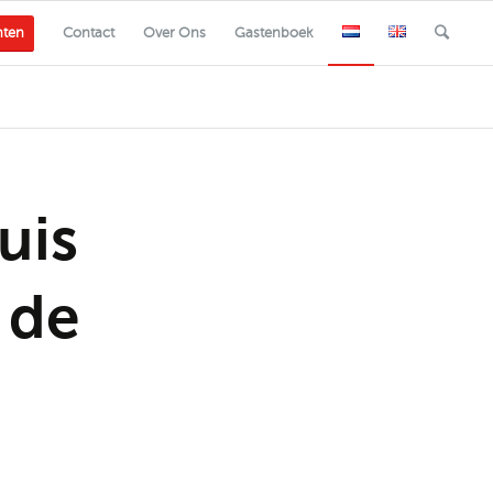
nten
Contact
Over Ons
Gastenboek
uis
 de