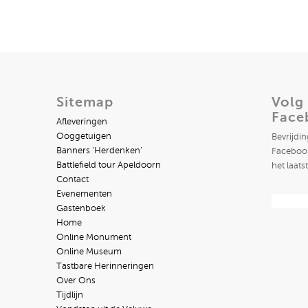
Sitemap
Volg
Face
Afleveringen
Ooggetuigen
Bevrijdi
Banners ‘Herdenken’
Facebook
Battlefield tour Apeldoorn
het laats
Contact
Evenementen
Gastenboek
Home
Online Monument
Online Museum
Tastbare Herinneringen
Over Ons
Tijdlijn