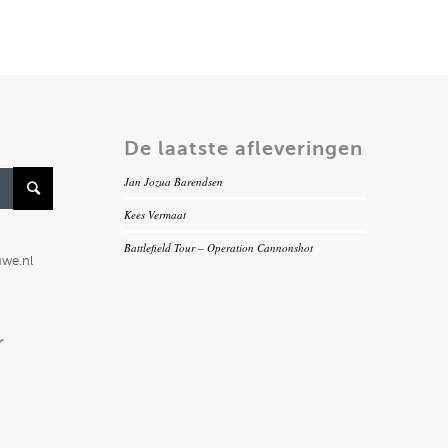
De laatste afleveringen
Jan Jozua Barendsen
Kees Vermaat
Battlefield Tour – Operation Cannonshot
uwe.nl
r