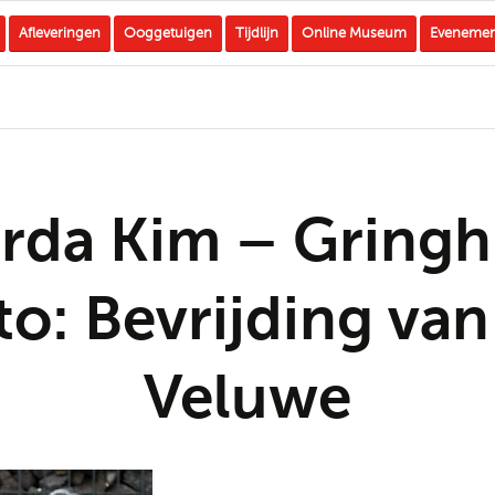
Afleveringen
Ooggetuigen
Tijdlijn
Online Museum
Eveneme
rda Kim – Gringh
to: Bevrijding van
Veluwe