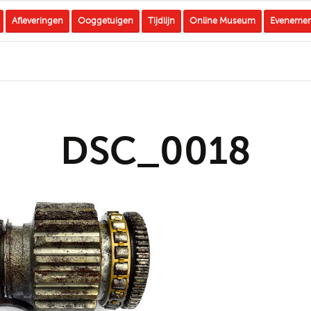
Afleveringen
Ooggetuigen
Tijdlijn
Online Museum
Eveneme
DSC_0018