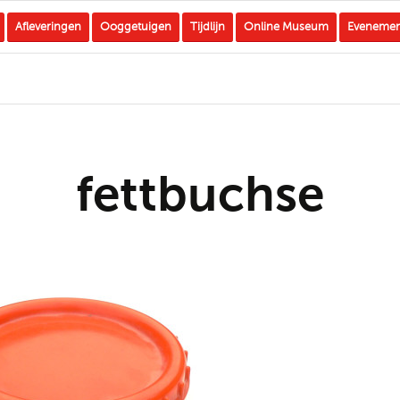
Afleveringen
Ooggetuigen
Tijdlijn
Online Museum
Eveneme
fettbuchse