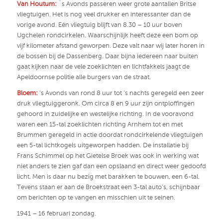
Van Houtum:
´s Avonds passeren weer grote aantallen Britse
vliegtuigen. Het is nog veel drukker en interessanter dan de
vorige avond. Eén vliegtuig blijft van 8.30 – 10 uur boven
Ugchelen rondcirkelen. Waarschijnlijk heeft deze een bom op
vijf kilometer afstand geworpen. Deze valt naar wij later horen in
de bossen bij de Dassenberg. Daar bijna iedereen naar buiten
gaat kijken naar de vele zoeklichten en lichtfakkels jaagt de
Apeldoornse politie alle burgers van de straat.
Bloem:
‘s Avonds van rond 8 uur tot ‘s nachts geregeld een zeer
druk vliegtuiggeronk. Om circa 8 en 9 uur zijn ontploffingen
gehoord in zuidelijke en westelijke richting. In de vooravond
waren een 15-tal zoeklichten richting Arnhem tot en met
Brummen geregeld in actie doordat rondcirkelende vliegtuigen
een 5-tal lichtkogels uitgeworpen hadden. De installatie bij
Frans Schimmel op het Gietelse Broek was ook in werking wat
niet anders te zien gaf dan een opslaand en direct weer gedoofd
licht. Men is daar nu bezig met barakken te bouwen, een 6-tal.
Tevens staan er aan de Broekstraat een 3-tal auto’s, schijnbaar
om berichten op te vangen en misschien uit te seinen.
1941 – 16 februari zondag.