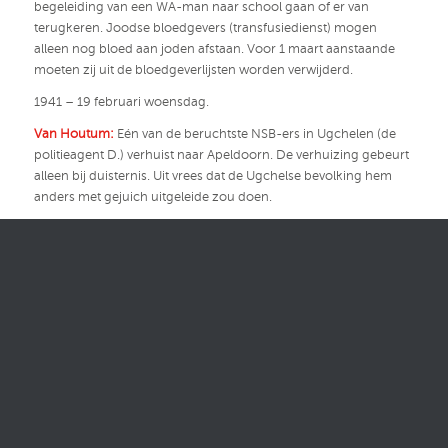
begeleiding van een WA-man naar school gaan of er van
terugkeren. Joodse bloedgevers (transfusiedienst) mogen
alleen nog bloed aan joden afstaan. Voor 1 maart aanstaande
moeten zij uit de bloedgeverlijsten worden verwijderd.
1941 – 19 februari woensdag.
Van Houtum:
Eén van de beruchtste NSB-ers in Ugchelen (de
politieagent D.) verhuist naar Apeldoorn. De verhuizing gebeurt
alleen bij duisternis. Uit vrees dat de Ugchelse bevolking hem
anders met gejuich uitgeleide zou doen.
1941 – 20 februari donderdag.
Van Houtum:
Een NSB-er op de HBS klaagt een medeleerling
aan bij de directeur voor belediging van de NSB. De directeur
jaagt hem twee dagen van school. De NSB-er is weer tevreden.
1941 – 21 februari vrijdag.
Van Houtum:
De Duitsers ontslaan een groot aantal op
Nederlandse vliegvelden werkende arbeiders. Zo bijvoorbeeld in
Deelen 1400. Dit zou met het Duitse offensief in verband staan.
Er lopen bijna geen personentreinen meer. Alle treinen hebben