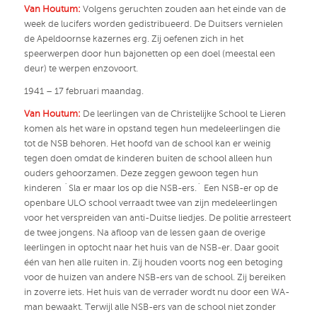
Van Houtum:
Volgens geruchten zouden aan het einde van de
week de lucifers worden gedistribueerd. De Duitsers vernielen
de Apeldoornse kazernes erg. Zij oefenen zich in het
speerwerpen door hun bajonetten op een doel (meestal een
deur) te werpen enzovoort.
1941 – 17 februari maandag.
Van Houtum:
De leerlingen van de Christelijke School te Lieren
komen als het ware in opstand tegen hun medeleerlingen die
tot de NSB behoren. Het hoofd van de school kan er weinig
tegen doen omdat de kinderen buiten de school alleen hun
ouders gehoorzamen. Deze zeggen gewoon tegen hun
kinderen ´Sla er maar los op die NSB-ers.´ Een NSB-er op de
openbare ULO school verraadt twee van zijn medeleerlingen
voor het verspreiden van anti-Duitse liedjes. De politie arresteert
de twee jongens. Na afloop van de lessen gaan de overige
leerlingen in optocht naar het huis van de NSB-er. Daar gooit
één van hen alle ruiten in. Zij houden voorts nog een betoging
voor de huizen van andere NSB-ers van de school. Zij bereiken
in zoverre iets. Het huis van de verrader wordt nu door een WA-
man bewaakt. Terwijl alle NSB-ers van de school niet zonder