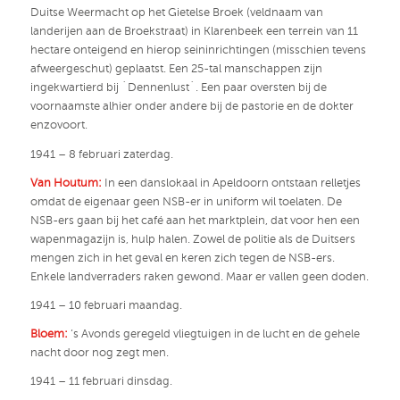
Duitse Weermacht op het Gietelse Broek (veldnaam van
landerijen aan de Broekstraat) in Klarenbeek een terrein van 11
hectare onteigend en hierop seininrichtingen (misschien tevens
afweergeschut) geplaatst. Een 25-tal manschappen zijn
ingekwartierd bij ´Dennenlust´. Een paar oversten bij de
voornaamste alhier onder andere bij de pastorie en de dokter
enzovoort.
1941 – 8 februari zaterdag.
Van Houtum:
In een danslokaal in Apeldoorn ontstaan relletjes
omdat de eigenaar geen NSB-er in uniform wil toelaten. De
NSB-ers gaan bij het café aan het marktplein, dat voor hen een
wapenmagazijn is, hulp halen. Zowel de politie als de Duitsers
mengen zich in het geval en keren zich tegen de NSB-ers.
Enkele landverraders raken gewond. Maar er vallen geen doden.
1941 – 10 februari maandag.
Bloem:
‘s Avonds geregeld vliegtuigen in de lucht en de gehele
nacht door nog zegt men.
1941 – 11 februari dinsdag.