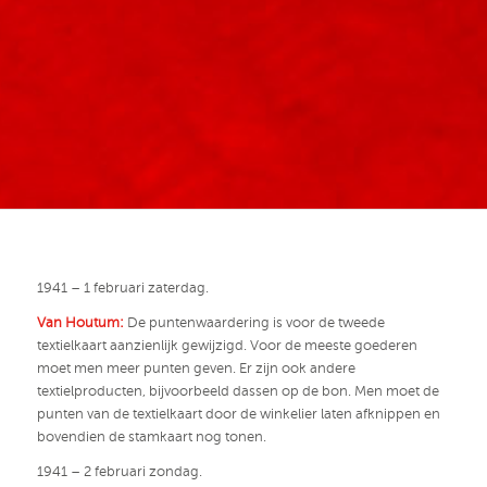
1941 – 1 februari zaterdag.
Van Houtum:
De puntenwaardering is voor de tweede
textielkaart aanzienlijk gewijzigd. Voor de meeste goederen
moet men meer punten geven. Er zijn ook andere
textielproducten, bijvoorbeeld dassen op de bon. Men moet de
punten van de textielkaart door de winkelier laten afknippen en
bovendien de stamkaart nog tonen.
1941 – 2 februari zondag.