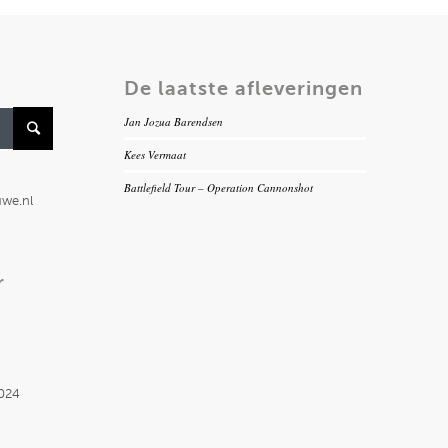
De laatste afleveringen
Jan Jozua Barendsen
Kees Vermaat
Battlefield Tour – Operation Cannonshot
uwe.nl
r
2024