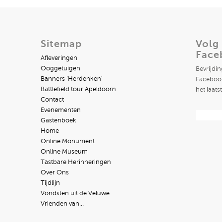
Sitemap
Volg
Face
Afleveringen
Ooggetuigen
Bevrijdi
Banners ‘Herdenken’
Facebook
Battlefield tour Apeldoorn
het laats
Contact
Evenementen
Gastenboek
Home
Online Monument
Online Museum
Tastbare Herinneringen
Over Ons
Tijdlijn
Vondsten uit de Veluwe
Vrienden van…