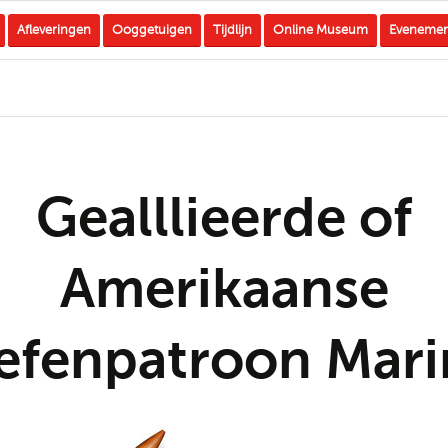
Afleveringen
Ooggetuigen
Tijdlijn
Online Museum
Eveneme
Gealllieerde of
Amerikaanse
efenpatroon Mari