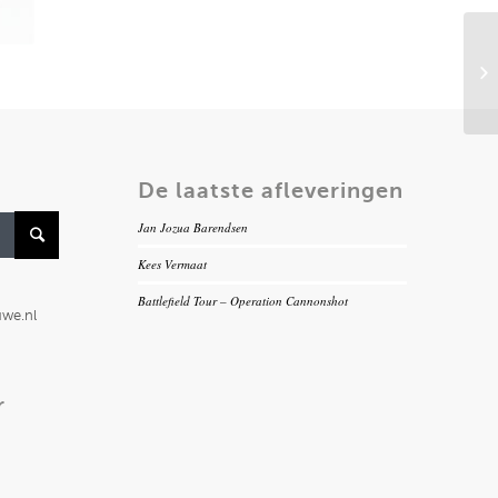
Br
De laatste afleveringen
Jan Jozua Barendsen
Kees Vermaat
Battlefield Tour – Operation Cannonshot
uwe.nl
r