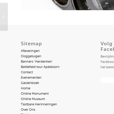
Rede van Seyss Inquart
12 Maart 1941
Sitemap
Volg
Face
Afleveringen
Ooggetuigen
Bevrijdi
Banners ‘Herdenken’
Facebook
Battlefield tour Apeldoorn
het laats
Contact
Evenementen
Gastenboek
Home
Online Monument
Online Museum
Tastbare Herinneringen
Over Ons