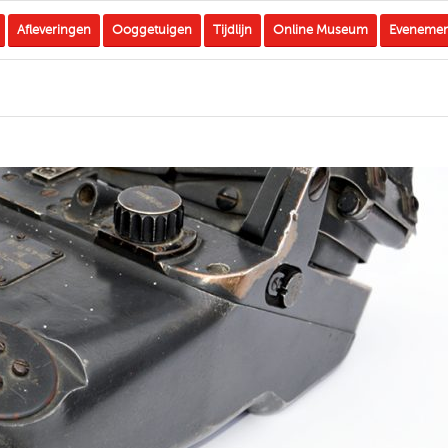
Afleveringen
Ooggetuigen
Tijdlijn
Online Museum
Eveneme