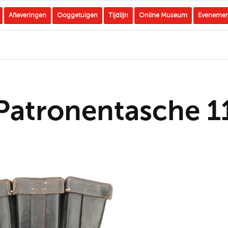
Afleveringen
Ooggetuigen
Tijdlijn
Online Museum
Eveneme
Patronentasche 1