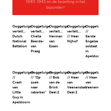
1940-1945 en de bezetting in het
bijzonder?
Ooggetuige
Ooggetuige
Ooggetuige
Ooggetuige
Ooggetuigen
vertelt...
vertelt...
vertelt...
vertelt...
//
Dutch
Chella
Herman
// Heer
Eerste
National
Beerda-
van
Nijhof
Engelse
Battalion
van
Essen
soldaat
Praag
in
Apeldoorn
Ooggetuigen
Ooggetuigen
Ooggetuigen
Ooggetuigen
Ooggetuigen
//
// "Op
// Bob
// Heer
// Heer
Crash
zoek
van de
van
van
van
naar
Brink
Veenendaal
Veenendaal
Little
rabarber"
Deel 2
Deel 2
Guy in
Apeldoorn