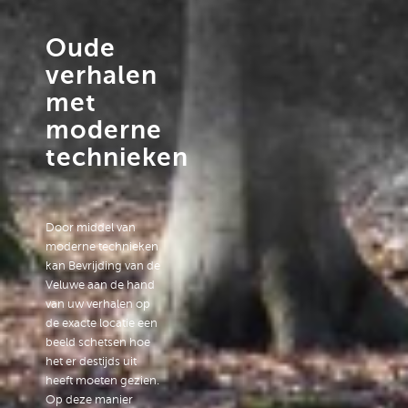
Oude
verhalen
met
moderne
technieken
Door middel van
moderne technieken
kan Bevrijding van de
Veluwe aan de hand
van uw verhalen op
de exacte locatie een
beeld schetsen hoe
het er destijds uit
heeft moeten gezien.
Op deze manier