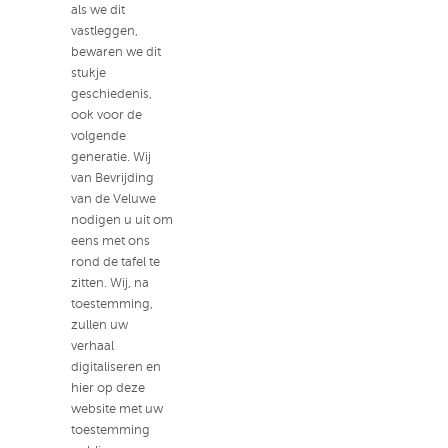
als we dit
vastleggen,
bewaren we dit
stukje
geschiedenis,
ook voor de
volgende
generatie. Wij
van Bevrijding
van de Veluwe
nodigen u uit om
eens met ons
rond de tafel te
zitten. Wij, na
toestemming,
zullen uw
verhaal
digitaliseren en
hier op deze
website met uw
toestemming