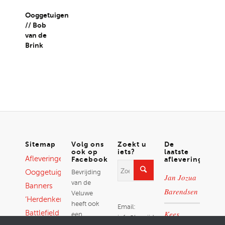
Ooggetuigen
// Bob
van de
Brink
Sitemap
Volg ons
Zoekt u
De
ook op
iets?
laatste
Afleveringen
Facebook!
afleveringen
Ooggetuigen
Bevrijding
Jan Jozua
van de
Banners
Barendsen
Veluwe
‘Herdenken’
heeft ook
Email:
Battlefield
Kees
een
info@bevrijdingvandeveluwe.nl
Facebook