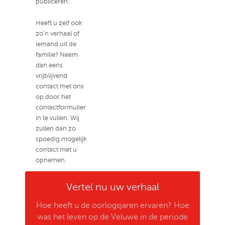
publiceren.
Heeft u zelf ook
zo’n verhaal of
iemand uit de
familie? Neem
dan eens
vrijblijvend
contact met ons
op door het
contactformulier
in te vullen. Wij
zullen dan zo
spoedig mogelijk
contact met u
opnemen.
Vertel nu uw verhaal
Hoe heeft u de oorlogsjaren ervaren? Hoe
was het leven op de Veluwe in de periode