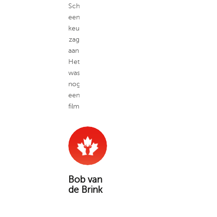
Schoolstraat,
een
keukenwagen
zag
aankomen.
Het
was
nogal
een
filmfiguur”
Bob van
de Brink