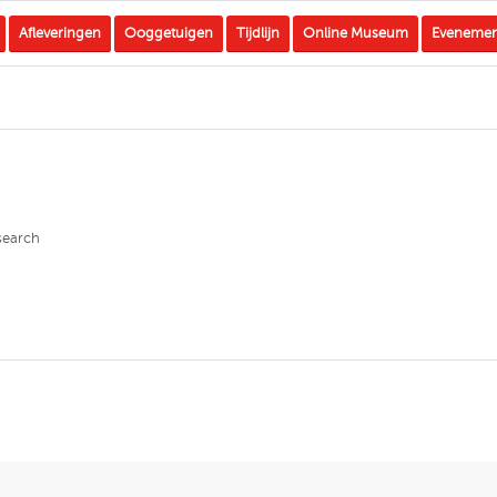
Afleveringen
Ooggetuigen
Tijdlijn
Online Museum
Eveneme
 search