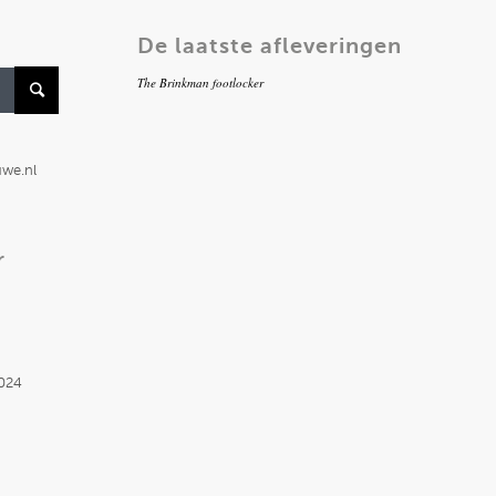
De laatste afleveringen
The Brinkman footlocker
uwe.nl
r
2024