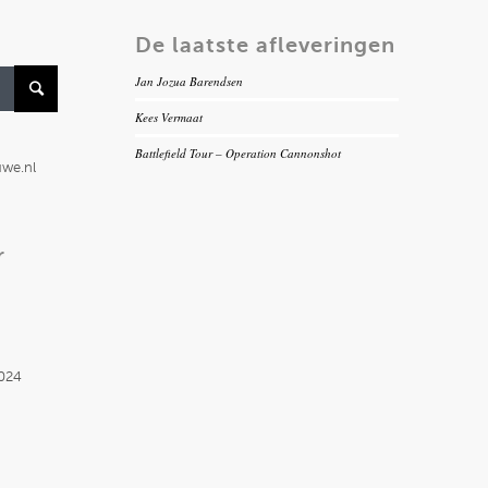
De laatste afleveringen
Jan Jozua Barendsen
Kees Vermaat
Battlefield Tour – Operation Cannonshot
uwe.nl
r
2024