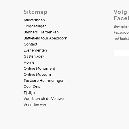
Sitemap
Volg
Face
Afleveringen
Ooggetuigen
Bevrijdi
Banners ‘Herdenken’
Facebook
Battlefield tour Apeldoorn
het laats
Contact
Evenementen
Gastenboek
Home
Online Monument
Online Museum
Tastbare Herinneringen
Over Ons
Tijdlijn
Vondsten uit de Veluwe
Vrienden van…