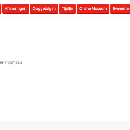
Afleveringen
Ooggetuigen
Tijdlijn
Online Museum
Eveneme
 dan nogmaals: