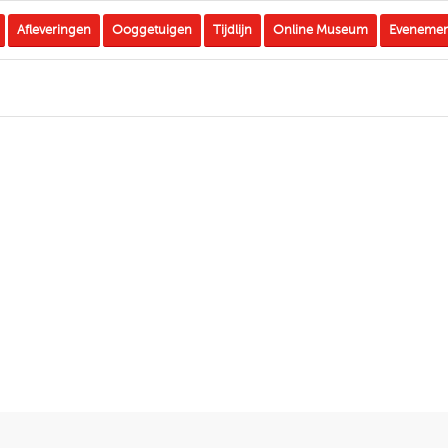
Afleveringen
Ooggetuigen
Tijdlijn
Online Museum
Eveneme