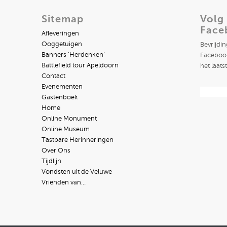
Sitemap
Volg
Face
Afleveringen
Ooggetuigen
Bevrijdi
Banners ‘Herdenken’
Facebook
Battlefield tour Apeldoorn
het laats
Contact
Evenementen
Gastenboek
Home
Online Monument
Online Museum
Tastbare Herinneringen
Over Ons
Tijdlijn
Vondsten uit de Veluwe
Vrienden van…