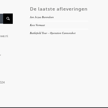
De laatste afleveringen
Jan Jozua Barendsen
Kees Vermaat
Battlefield Tour – Operation Cannonshot
uwe.nl
r
2024