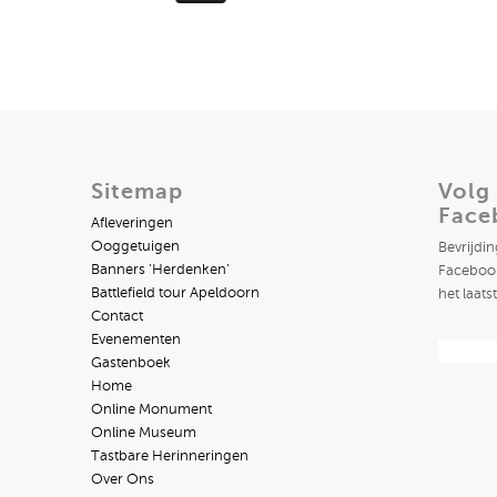
Sitemap
Volg
Face
Afleveringen
Ooggetuigen
Bevrijdi
Banners ‘Herdenken’
Facebook
Battlefield tour Apeldoorn
het laats
Contact
Evenementen
Gastenboek
Home
Online Monument
Online Museum
Tastbare Herinneringen
Over Ons