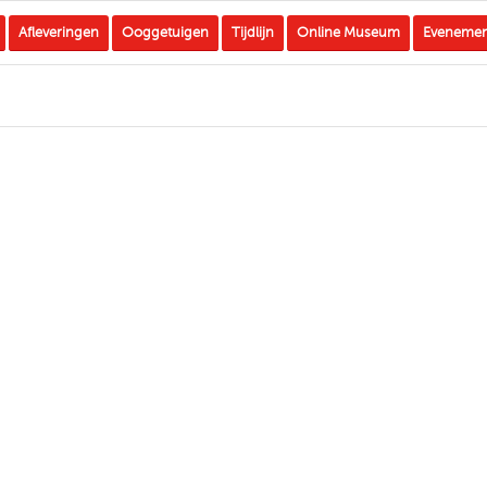
Afleveringen
Ooggetuigen
Tijdlijn
Online Museum
Eveneme