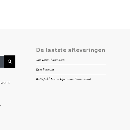
De laatste afleveringen
Jan Jozua Barendsen
Kees Vermaat
Battlefield Tour – Operation Cannonshot
uwe.nl
r