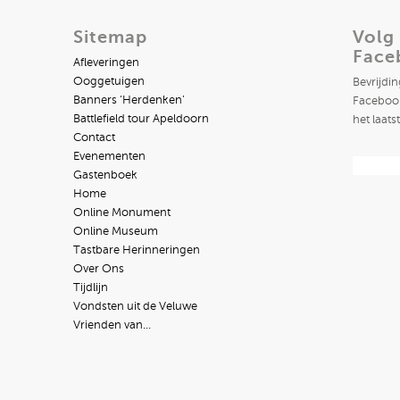
Sitemap
Volg
Face
Afleveringen
Ooggetuigen
Bevrijdi
Banners ‘Herdenken’
Facebook
Battlefield tour Apeldoorn
het laats
Contact
Evenementen
Gastenboek
Home
Online Monument
Online Museum
Tastbare Herinneringen
Over Ons
Tijdlijn
Vondsten uit de Veluwe
Vrienden van…