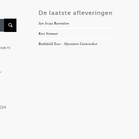
De laatste afleveringen
Jan Jozua Barendsen
Kees Vermaat
Battlefield Tour – Operation Cannonshot
uwe.nl
r
2024