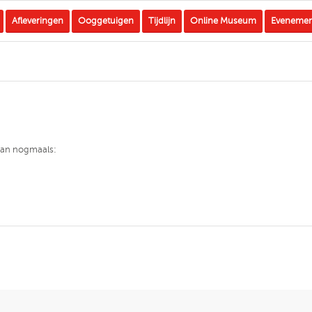
Afleveringen
Ooggetuigen
Tijdlijn
Online Museum
Eveneme
 dan nogmaals: