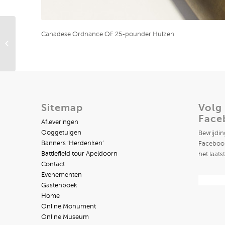
Canadese Ordnance QF 25-pounder Hulzen
Nederlands Gasmasker
uit 1937
Sitemap
Volg
Face
Afleveringen
Ooggetuigen
Bevrijdi
Banners ‘Herdenken’
Facebook
Battlefield tour Apeldoorn
het laats
Contact
Evenementen
Gastenboek
Home
Online Monument
Online Museum