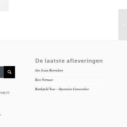
De laatste afleveringen
Jan Jozua Barendsen
Kees Vermaat
Battlefield Tour – Operation Cannonshot
uwe.nl
r