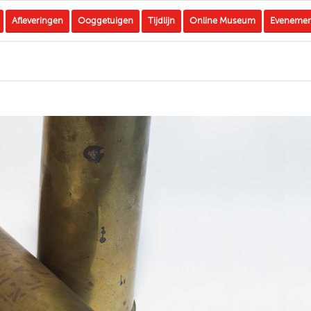
Afleveringen
Ooggetuigen
Tijdlijn
Online Museum
Eveneme