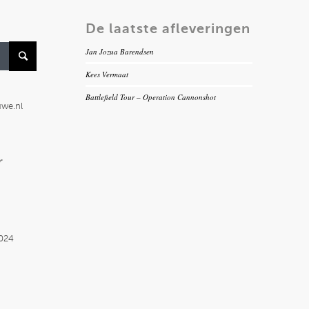
De laatste afleveringen
Jan Jozua Barendsen
Kees Vermaat
Battlefield Tour – Operation Cannonshot
uwe.nl
r
2024