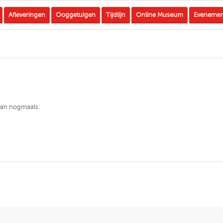
Afleveringen
Ooggetuigen
Tijdlijn
Online Museum
Eveneme
 dan nogmaals: