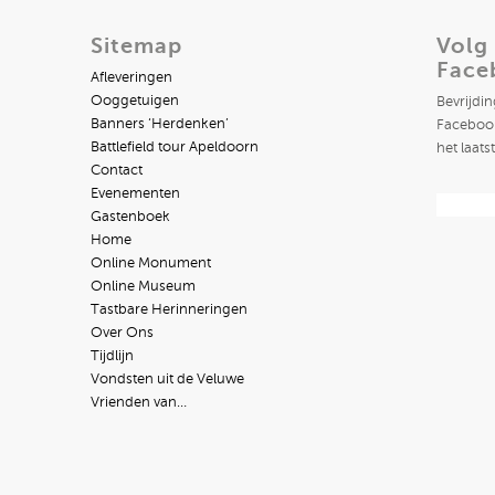
Sitemap
Volg
Face
Afleveringen
Ooggetuigen
Bevrijdi
Banners ‘Herdenken’
Facebook
Battlefield tour Apeldoorn
het laats
Contact
Evenementen
Gastenboek
Home
Online Monument
Online Museum
Tastbare Herinneringen
Over Ons
Tijdlijn
Vondsten uit de Veluwe
Vrienden van…