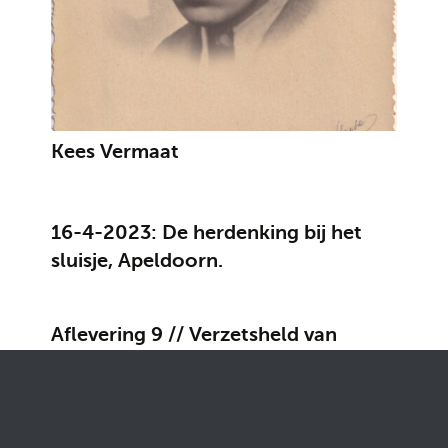
Kees Vermaat
16-4-2023: De herdenking bij het
sluisje, Apeldoorn.
Aflevering 9 // Verzetsheld van
Ugchelen - update 10-2-22
Expositie 2018: Bevrijding Apeldoorn